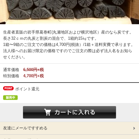
生産者直販の岩手県葛巻町(丸瀬地区および横沢地区）産のなら炭です。
長さ32ｃｍの丸炭と割炭の混合で、1箱約15㎏です。
1箱〜9箱のご注文での価格は4,700円(税抜）/1箱＋送料実費で承ります。
法人様へのお届け限定の価格ですのでご注文の際は必ず法人名をお知ら
せください。
通常価格
6,500円+税
特別価格
4,700円+税
ポイント還元
友達にメールですすめる