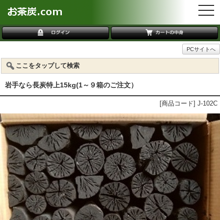
togg
navi
PCサイトへ
ここをタップして検索
岩手なら長炭特上15kg(1～９箱のご注文）
[商品コード] J-102C