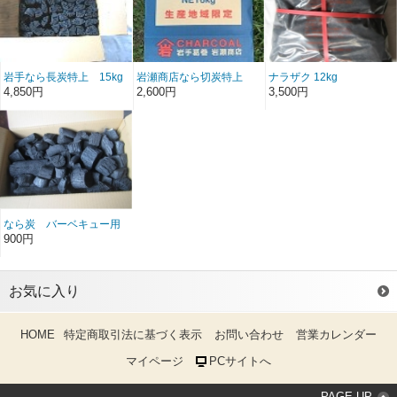
岩手なら長炭特上 15kg
岩瀬商店なら切炭特上
ナラザク 12kg
6kg
4,850円
2,600円
3,500円
なら炭 バーベキュー用
小箱 約 2.5kg
900円
お気に入り
HOME
特定商取引法に基づく表示
お問い合わせ
営業カレンダー
マイページ
PCサイトへ
PAGE UP