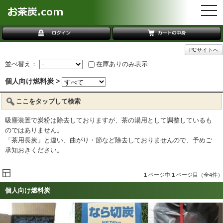
togg
navi
PCサイトへ
並べ替え：
在庫ありのみ表示
個人向け燃料炭 >
ここをタップして検索
吸塵装置で炭粉は除去しておりますが、茶の湯用として調整しているも
のではありません。
「茶用長炭」と違い、曲がり・節など除去しておりませんので、予めご
承知おきください。
1
ページ中
1
ページ目（全4件）
個人向け燃料炭