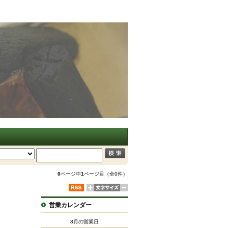
0
ページ中
1
ページ目（全0件）
営業カレンダー
8月の営業日