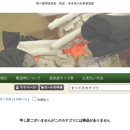
茶の湯用道具炭・枝炭・本木灰の生産者直販
ご紹介
配送料について
道具炭サイズ表
お支払い方法
名と画像
] [
画像のみ
]
在庫あり
申し訳ございませんがこのカテゴリには商品がありません