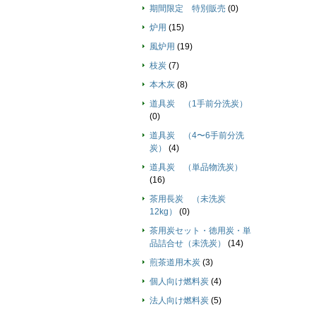
期間限定 特別販売
(0)
炉用
(15)
風炉用
(19)
枝炭
(7)
本木灰
(8)
道具炭 （1手前分洗炭）
(0)
道具炭 （4〜6手前分洗
炭）
(4)
道具炭 （単品物洗炭）
(16)
茶用長炭 （未洗炭
12kg）
(0)
茶用炭セット・徳用炭・単
品詰合せ（未洗炭）
(14)
煎茶道用木炭
(3)
個人向け燃料炭
(4)
法人向け燃料炭
(5)