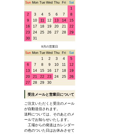
Sun
Mon
Tue
Wed
Thu
Fri
Sat
1
2
3
4
5
6
7
8
9
10
11
12
13
14
15
16
17
18
19
20
21
22
23
24
25
26
27
28
29
30
31
9月の営業日
Sun
Mon
Tue
Wed
Thu
Fri
Sat
1
2
3
4
5
6
7
8
9
10
11
12
13
14
15
16
17
18
19
20
21
22
23
24
25
26
27
28
29
30
受注メールと営業日について
ご注文いただくと受注のメール
が自動送信されます。
送料については、そのあとのメ
ールでお知らせいたします。
工場からの発送はカレンダー
の色のついた日はお休みさせて