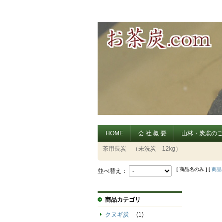
HOME
会 社 概 要
山林・炭窯の
茶用長炭 （未洗炭 12kg）
[ 商品名のみ ] [
商品
並べ替え：
商品カテゴリ
クヌギ炭
(1)